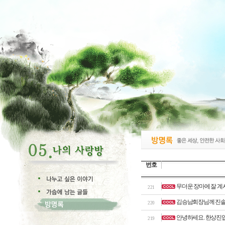
번호
무더운 장마에 잘 계
221
김승남회장님께 진솔
220
안녕하세요. 한상진
219