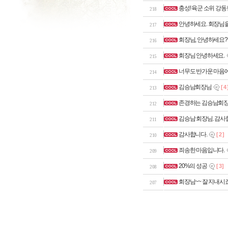
충성! 육군 소위 강
218
안녕하세요. 회장님을
217
회장님, 안녕하세요? ^
216
회장님 안녕하세요.
215
너무도 반가운 마음에.
214
김승남회장님
[ 4 
213
존경하는 김승남회
212
김승남 회장님. 감사
211
감사합니다.
[ 2 ]
210
죄송한 마음입니다.
209
20%의 성공
[ 3 ]
208
회장님~~ 잘 지내시
207